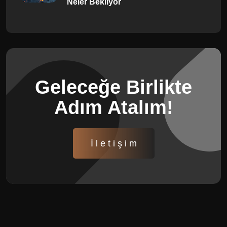
Neler Bekliyor
Geleceğe Birlikte
Adım Atalım!
İ l e t i ş i m