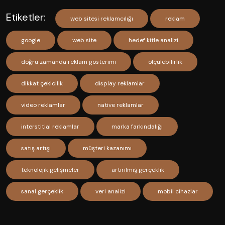
Etiketler:
web sitesi reklamcılığı
reklam
google
web site
hedef kitle analizi
doğru zamanda reklam gösterimi
ölçülebilirlik
dikkat çekicilik
display reklamlar
video reklamlar
native reklamlar
interstitial reklamlar
marka farkındalığı
satış artışı
müşteri kazanımı
teknolojik gelişmeler
artırılmış gerçeklik
sanal gerçeklik
veri analizi
mobil cihazlar