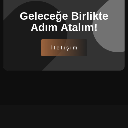
Geleceğe Birlikte
Adım Atalım!
İ l e t i ş i m